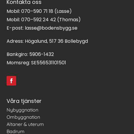
Kontakta oss
Mobil:
070–590 71 18
(Lasse)
Mobil:
070–592 24 42
(Thomas)
E-post:
lasse@bodensbygg.se
Adress: Högalund, 517 36 Bollebygd
Bankgiro: 5906-1432
Momsreg: SE556531101501
Våra tjänster
Nybyggnation
Ombyggnation
Altaner & uterum
Badrum