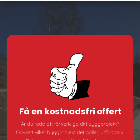
Få en kostnadsfri offert
Är du redo att förverkliga ditt byggprojekt?
Oavsett vilket byggprojekt det gäller, utfärdar vi